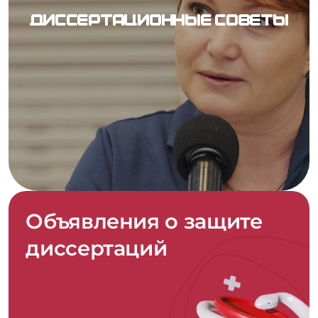
Д
и
с
с
е
р
т
а
ц
и
о
н
н
ы
е
с
о
в
е
т
ы
Объявления о защите
диссертаций