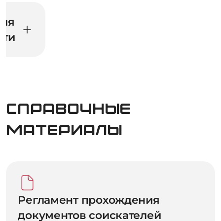
ния
сти
Справочные
материалы
Регламент прохождения
документов соискателей