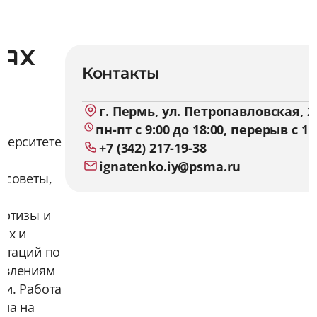
тах
Контакты
г. Пермь, ул. Петропавловская, 2
пн-пт с 9:00 до 18:00, перерыв с 13
верситете
+7 (342) 217-19-38
ignatenko.iy@psma.ru
 советы,
е
ертизы и
их и
ртаций по
авлениям
ки. Работа
ена на