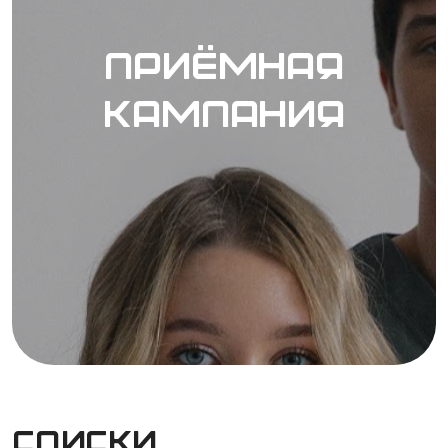
П
р
и
ё
м
н
а
я
к
а
м
п
а
н
и
я
Списки