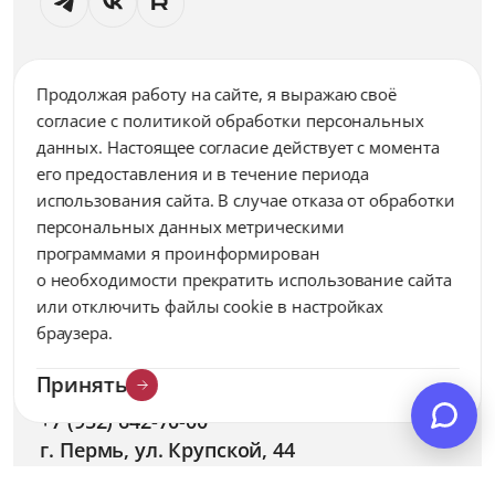
Федеральное государственное бюджетное
Продолжая работу на сайте, я выражаю своё
учреждение высшего образования «Пермский
согласие c политикой обработки персональных
государственный медицинский университет
данных. Настоящее согласие действует с момента
имени академика Е.А. Вагнера» Министерства
его предоставления и в течение периода
здравоохранения Российской Федерации
использования сайта. В случае отказа от обработки
персональных данных метрическими
программами я проинформирован
Отдел делопроизводства (справочная)
psmu@psma.ru
о необходимости прекратить использование сайта
или отключить файлы cookie в настройках
ул. Петропавловская, 26
браузера.
Приемная комиссия
Принять
+7 (342) 258-19-11
+7 (952) 642-70-00
г. Пермь, ул. Крупской, 44
priem@psmu.ru